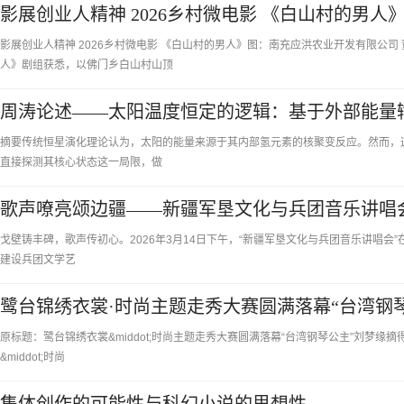
影展创业人精神 2026乡村微电影 《白山村的男人
影展创业人精神 2026乡村微电影 《白山村的男人》图：南充应洪农业开发有限公司
人》剧组获悉，以佛门乡白山村山顶
周涛论述——太阳温度恒定的逻辑：基于外部能量
摘要传统恒星演化理论认为，太阳的能量来源于其内部氢元素的核聚变反应。然而，
直接探测其核心状态这一局限，做
歌声嘹亮颂边疆——新疆军垦文化与兵团音乐讲唱
戈壁铸丰碑，歌声传初心。2026年3月14日下午，“新疆军垦文化与兵团音乐讲唱会”
建设兵团文学艺
鹭台锦绣衣裳·时尚主题走秀大赛圆满落幕“台湾钢
原标题：鹭台锦绣衣裳&middot;时尚主题走秀大赛圆满落幕“台湾钢琴公主”刘梦缘
&middot;时尚