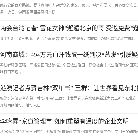
践行党的群众路线，要认真倾听人民群众的建议、意见、呼声和要求，关心群众疾苦
务。近日，湖南省隆回县原桐木桥
两会台湾记者“雪花女神”邂逅北京的哥 受邀免费“
共工社3月10日电 题：两会台湾记者“雪花女神”邂逅北京的哥 受邀免费“逛”北京城共工
河南商城：494万元血汗钱被一纸判决“蒸发”引质疑
奉法者强则国强。严格公正司法是推进全面依法治国、建设社会主义法治现代化国家
唯行而不返”；
港澳记者点赞吉林“双年书” 王群：让世界看见东
标题：港澳记者点赞吉林“双年书” 王群：让世界看见东北振兴新活力共工新闻社北
开放团组活动。活动入口
李咏昇“家道管理学”如何重塑有温度的企业文明
从“公私对立”到“家国同构”：李咏昇“家道管理学”如何重塑有温度的企业文明当99