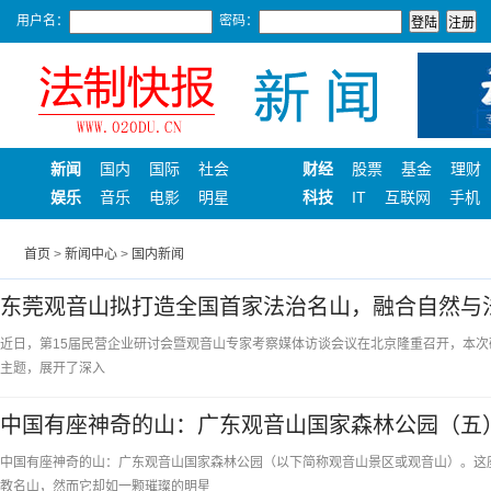
用户名：
密码：
新闻
国内
国际
社会
财经
股票
基金
理财
娱乐
音乐
电影
明星
科技
IT
互联网
手机
首页
>
新闻中心
>
国内新闻
东莞观音山拟打造全国首家法治名山，融合自然与
近日，第15届民营企业研讨会暨观音山专家考察媒体访谈会议在北京隆重召开，本次
主题，展开了深入
中国有座神奇的山：广东观音山国家森林公园（五
中国有座神奇的山：广东观音山国家森林公园（以下简称观音山景区或观音山）。这
教名山，然而它却如一颗璀璨的明星