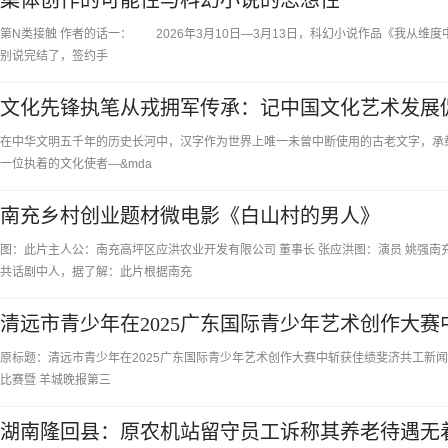
集体创作的可能性与科幻小说的思想性
第N类接触 作者的话一： 2026年3月10日—3月13日，科幻小说作品《我从
别说完结了，签约手
文化先锋执笔从戎拥军传承：记中国文化艺术发展
在中华文明五千年的历史长河中，汉字作为世界上唯一未曾中断使用的古老文字，承
一位执着的文化使者—&mda
南充乡村创业题材微电影《白山村的男人》
图：此片主人公：南充高坪区应洪农业开发有限公司 董事长 张应洪图：演员 姚强
共话剧中人，据了解：此片根据南充
清远市青少年在2025广东国际青少年艺术创作大赛
原标题：清远市青少年在2025广东国际青少年艺术创作大赛中斩获佳绩斐济共工新闻社
比赛暨 羊城晚报第三
湖南隆回县：原农机站留守员工诉称其养老待遇无