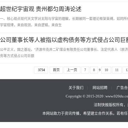
超世纪宇宙观 贵州都匀周涛论述
一、核心观点现代天文学对太阳与宇宙的理解，长期被同一套理论框架束缚，如同所有
宇宙规律，来自观测，来自逻辑，来自生
公司董事长等人被指以虚构债务等方式侵占公司巨
公平正义，国之基址。“济源市克井二矿煤业有限责任公司董事长、法定代表人（原
务等方式侵占公司巨额
3754
首页
上一页
7
8
9
10
11
1
关于我们
|
网站招聘
|
广告合
Copyright © 2015-2020 :
www.020du.c
法制快报版权所有，
本网站致力于资讯传播，希望建立合作关系。若有任何不当