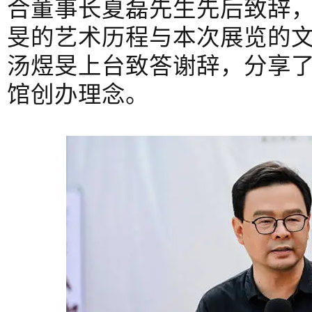
合董事长夏磊先生先后致辞
旻的艺术历程与本次展览的
汤煜旻上台致答谢辞，分享
馆创办理念。