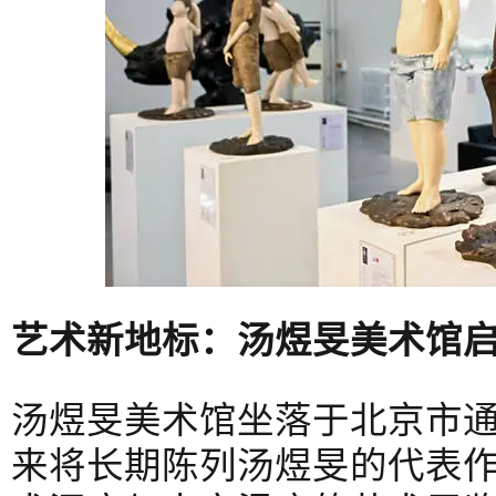
艺术新地标：汤煜旻美术馆
汤煜旻美术馆坐落于北京市通
来将长期陈列汤煜旻的代表