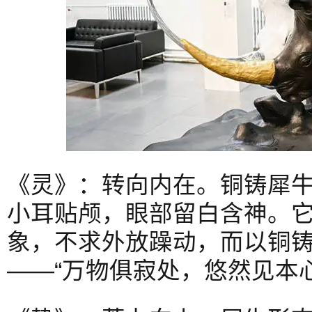
《灵》：转向内在。铜铸犀
小耳贴颅，眼部留白含神。它
象，不求外放躁动，而以铜
——“万物俱寂处，悠然见本