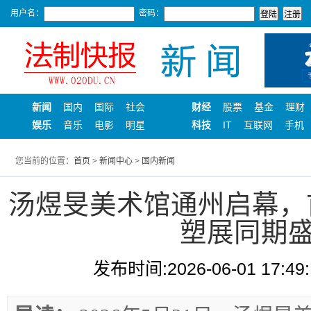
用户名：
密码：
新闻
国内
国际
社会
财经
股票
基金
理财
娱乐
音乐
电影
明星
科技
IT
互联网
手机
您当前的位置：
首页
>
新闻中心
>
国内新闻
汤煜旻美术馆通州启幕，
塑展同期
发布时间:2026-06-01 17:49: