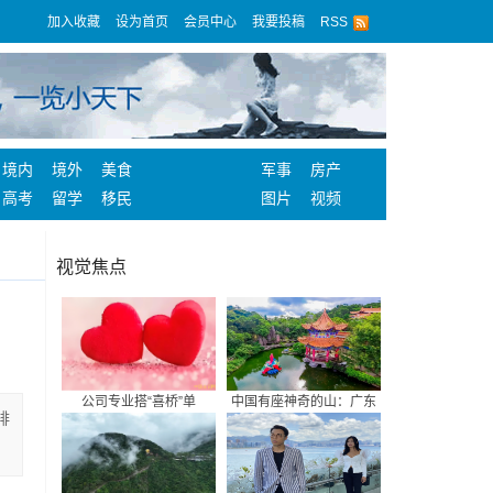
加入收藏
设为首页
会员中心
我要投稿
RSS
境内
境外
美食
军事
房产
高考
留学
移民
图片
视频
视觉焦点
公司专业搭“喜桥”单
中国有座神奇的山：广东
排