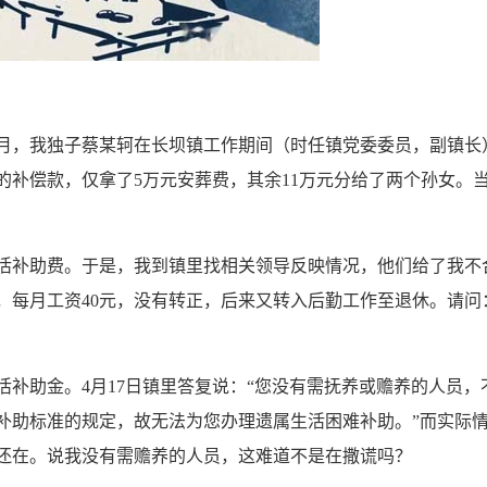
11月，我独子蔡某轲在长坝镇工作期间（时任镇党委委员，副镇长
的补偿款，仅拿了5万元安葬费，其余11万元分给了两个孙女。
活补助费。于是，我到镇里找相关领导反映情况，他们给了我不
，每月工资40元，没有转正，后来又转入后勤工作至退休。请问
补助金。4月17日镇里答复说：“您没有需抚养或赡养的人员，
补助标准的规定，故无法为您办理遗属生活困难补助。”而实际
还在。说我没有需赡养的人员，这难道不是在撒谎吗？