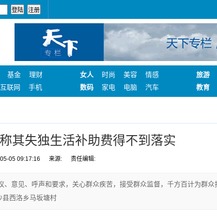
基金
理财
女人
时尚
美容
情感
旅游
互联网
手机
数码
家电
电脑
汽车
教育
称其失独生活补助费得不到落实
-05 09:17:16
来源:
责任编辑:
议、意见、呼声和要求，关心群众疾苦，接受群众监督，千方百计为群众
沙县西洛乡马坂塘村