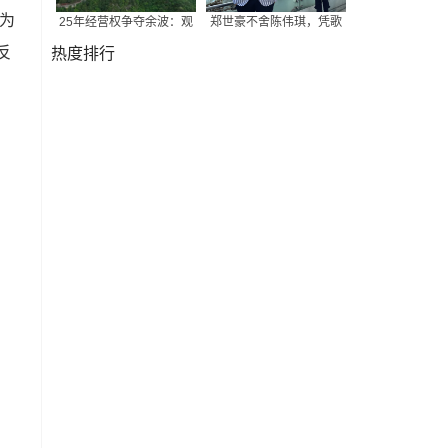
为
25年经营权争夺余波：观
郑世豪不舍陈伟琪，凭歌
反
热度排行